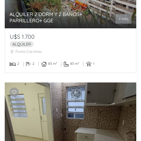
ALQUILER 2 DORM Y 2 BAÑOS+
+ Info
PARRILLERO+ GGE
U$S 1.700
ALQUILER
Punta Carretas
2
2
83 m²
83 m²
1