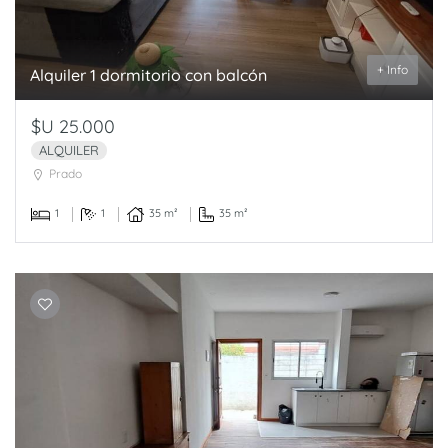
+ Info
Alquiler 1 dormitorio con balcón
$U 25.000
ALQUILER
Prado
1
1
35 m²
35 m²