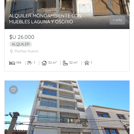
ALQUILER MONOAMBIENTE CON
+ Info
MUEBLES LAGUNA Y OSORIO
$U 26.000
ALQUILER
Pocitos Nuevo
MA
1
32 m²
32 m²
1