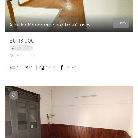
+ Info
Alquiler Monoambiente Tres Cruces
$U 18.000
ALQUILER
Tres Cruces
1
1
25 m²
25 m²