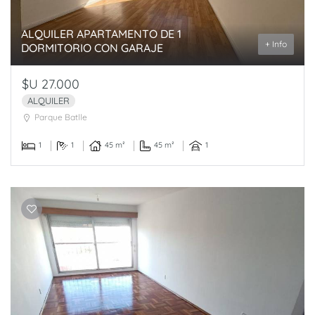
ALQUILER APARTAMENTO DE 1
+ Info
DORMITORIO CON GARAJE
$U 27.000
ALQUILER
Parque Batlle
1
1
45 m²
45 m²
1