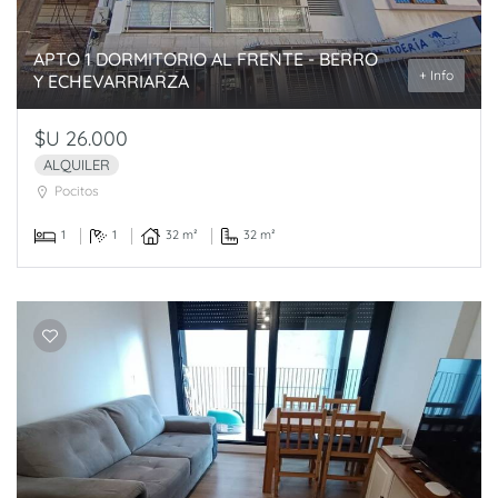
APTO 1 DORMITORIO AL FRENTE - BERRO
+ Info
Y ECHEVARRIARZA
$U 26.000
ALQUILER
Pocitos
1
1
32 m²
32 m²