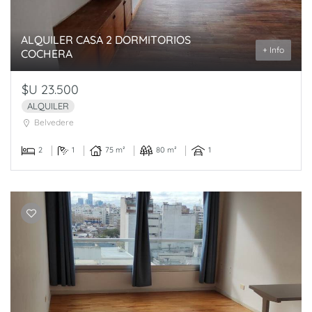
ALQUILER CASA 2 DORMITORIOS
+ Info
COCHERA
$U 23.500
ALQUILER
Belvedere
2
1
75 m²
80 m²
1