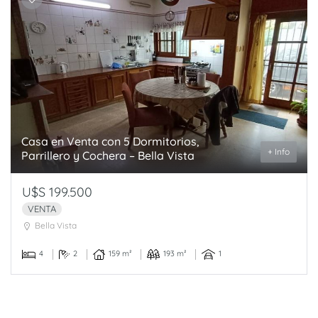
Casa en Venta con 5 Dormitorios,
+ Info
Parrillero y Cochera – Bella Vista
U$S 199.500
VENTA
Bella Vista
4
2
159 m²
193 m²
1