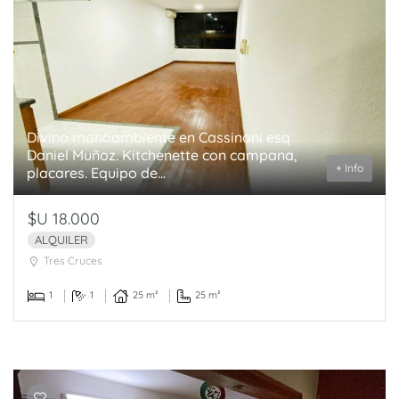
Divino monoambiente en Cassinoni esq
Daniel Muñoz. Kitchenette con campana,
+ Info
placares. Equipo de...
$U 18.000
ALQUILER
Tres Cruces
1
1
25 m²
25 m²