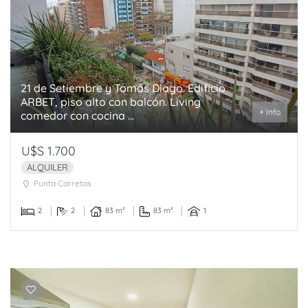
21 de Setiembre y Tomás Diago. Edificio
ARBET, piso alto con balcón. Living
+ Info
comedor con cocina ...
U$S 1.700
ALQUILER
Punta Carretas
2
2
83 m²
83 m²
1