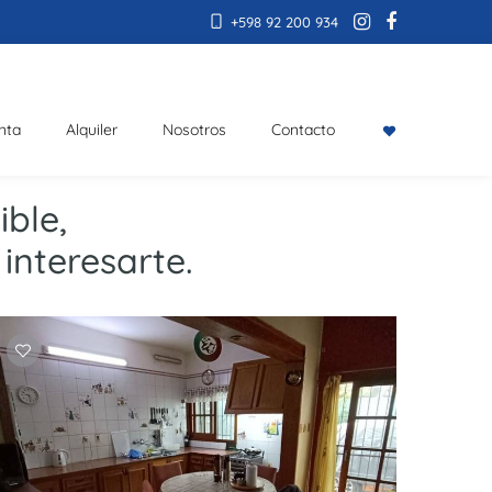
+598 92 200 934
nta
Alquiler
Nosotros
Contacto
ble,
interesarte.