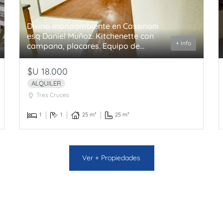
Divino monoambiente en Cassinoni
esq Daniel Muñoz. Kitchenette con
+ Info
campana, placares. Equipo de...
$U 18.000
ALQUILER
Tres Cruces
1
1
25 m²
25 m²
Ver + Propiedades