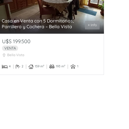
Casa en Venta con 5 Dormitorios,
+ Info
Parrillero y Cochera – Bella Vista
U$S 199.500
VENTA
Bella Vista
4
2
159 m²
193 m²
1