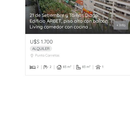
21 de Setiembre y Tomás Diago.
Edificio ARBET, piso alto con balcón.
+ Info
Living comedor con cocina ...
U$S 1.700
ALQUILER
Punta Carretas
2
2
83 m²
83 m²
1